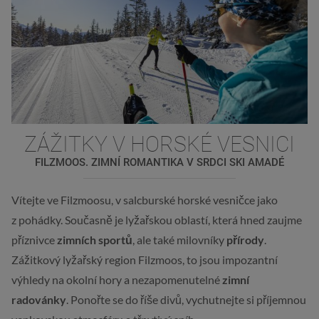
ZÁŽITKY V HORSKÉ VESNICI
FILZMOOS. ZIMNÍ ROMANTIKA V SRDCI SKI AMADÉ
Vítejte ve Filzmoosu, v salcburské horské vesničce jako
z pohádky. Současně je lyžařskou oblastí, která hned zaujme
příznivce
zimních sportů
, ale také milovníky
přírody
.
Zážitkový lyžařský region Filzmoos, to jsou impozantní
výhledy na okolní hory a nezapomenutelné
zimní
radovánky
. Ponořte se do říše divů, vychutnejte si příjemnou