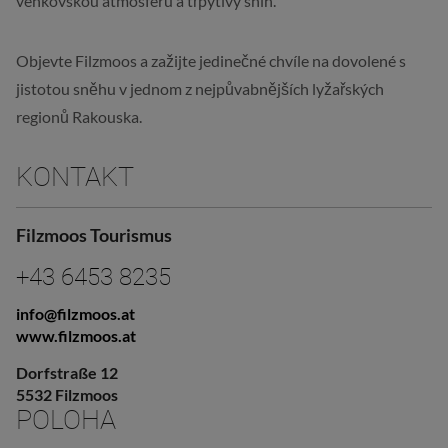
venkovskou atmosféru a třpytivý sníh.
Objevte Filzmoos a zažijte jedinečné chvíle na dovolené s
jistotou sněhu v jednom z nejpůvabnějších lyžařských
regionů Rakouska.
KONTAKT
Filzmoos Tourismus
+43 6453 8235
info@filzmoos.at
www.filzmoos.at
Dorfstraße 12
5532 Filzmoos
POLOHA