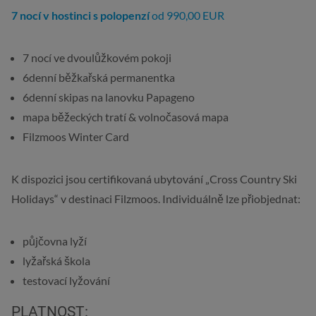
7 nocí v hostinci s polopenzí
od 990,00 EUR
7 nocí ve dvoulůžkovém pokoji
6denní běžkařská permanentka
6denní skipas na lanovku Papageno
mapa běžeckých tratí & volnočasová mapa
Filzmoos Winter Card
K dispozici jsou certifikovaná ubytování „Cross Country Ski
Holidays“ v destinaci Filzmoos. Individuálně lze přiobjednat:
půjčovna lyží
lyžařská škola
testovací lyžování
PLATNOST: