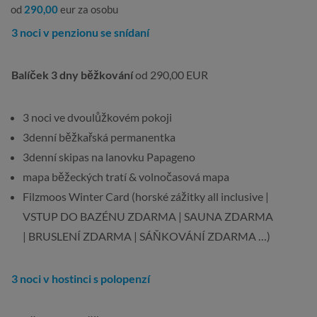
od
290,00
eur za osobu
3 noci v penzionu se snídaní
Balíček 3 dny běžkování
od 290,00 EUR
3 noci ve dvoulůžkovém pokoji
3denní běžkařská permanentka
3denní skipas na lanovku Papageno
mapa běžeckých tratí & volnočasová mapa
Filzmoos Winter Card (horské zážitky all inclusive |
VSTUP DO BAZÉNU ZDARMA | SAUNA ZDARMA
| BRUSLENÍ ZDARMA | SÁŇKOVÁNÍ ZDARMA …)
3 noci v hostinci s polopenzí