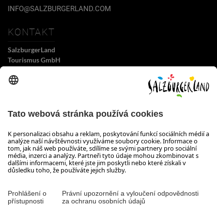
INFO@SALZBURGERLAND.COM
KONTAKT
SalzburgerLand
Tourismus GmbH
Wiener Bundesstraße 23
5300 Hallwang
+43 662 6688 0
info@salzburgerland.com
OTEVÍRACÍ DOBA
Těšíme se na Vaši poptávku!
Jsme Vám rádi k dispozici od pondělí do čtvrtka od 08:00 do 17:30 hodin a v
pátek od 08:00 do 17:00 hodin.
Tiráž, Ochrana osobních údajů & vyloučení odpovědnosti