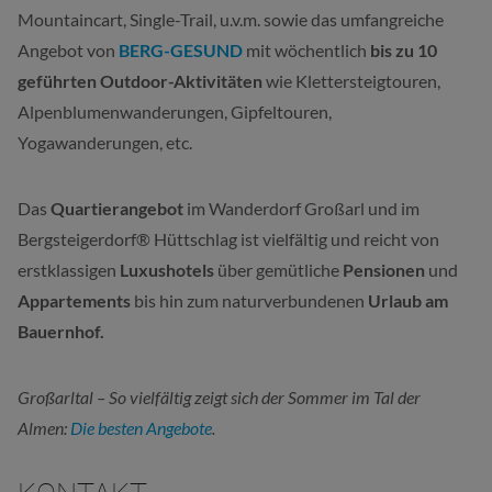
Mountaincart, Single-Trail, u.v.m. sowie das umfangreiche
Angebot von
BERG-GESUND
mit wöchentlich
bis zu 10
geführten Outdoor-Aktivitäten
wie Klettersteigtouren,
Alpenblumenwanderungen, Gipfeltouren,
Yogawanderungen, etc.
Das
Quartierangebot
im
Wanderdorf Großarl und im
Bergsteigerdorf® Hüttschlag
ist vielfältig und reicht von
erstklassigen
Luxushotels
über gemütliche
Pensionen
und
Appartements
bis hin zum naturverbundenen
Urlaub am
Bauernhof.
Großarltal – So vielfältig zeigt sich der Sommer im Tal der
Almen:
Die besten Angebote
.