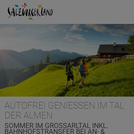
AUTOFREI GENIESSEN IM TAL D
ER ALMEN
SOMMER IM GROSSARLTAL INKL. B
AHNHOFSTRANSFER BEI AN- & R