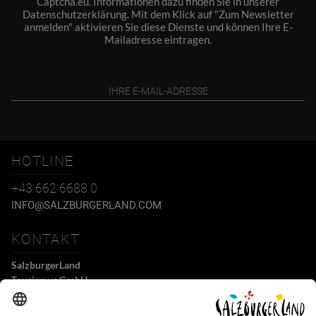
Captcha.eu. Informationen dazu finden Sie in unserer
Datenschutzerklärung
. Mit dem Klick auf "Zum Newsletter
anmelden" aktivieren Sie diese Dienste und können Ihre E-
Mailadresse eintragen.
HOTLINE
+43 662 6688 0
INFO@SALZBURGERLAND.COM
KONTAKT
SalzburgerLand
Tourismus GmbH
Wiener Bundesstraße 23