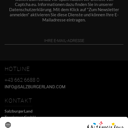
Captcha.eu. Informationen dazu finden Sie in unserer
Datenschutzerklärung
. Mit dem Klick auf "Zum Newsletter
anmelden" aktivieren Sie diese Dienste und können Ihre E-
Mailadresse eintragen.
HOTLINE
+43 662 6688 0
INFO@SALZBURGERLAND.COM
KONTAKT
SalzburgerLand
Tourismus GmbH