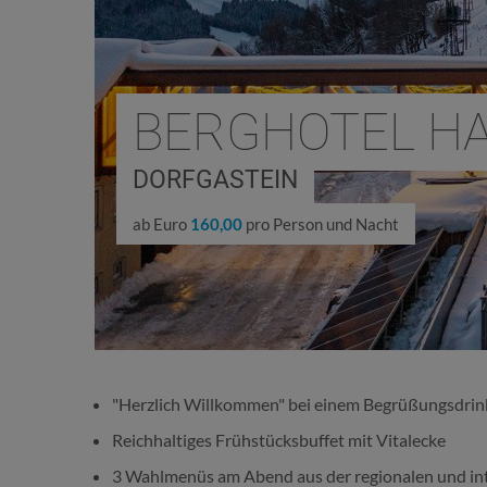
BERGHOTEL HA
DORFGASTEIN
ab Euro
160,00
pro Person und Nacht
"Herzlich Willkommen" bei einem Begrüßungsdrin
Reichhaltiges Frühstücksbuffet mit Vitalecke
3 Wahlmenüs am Abend aus der regionalen und in