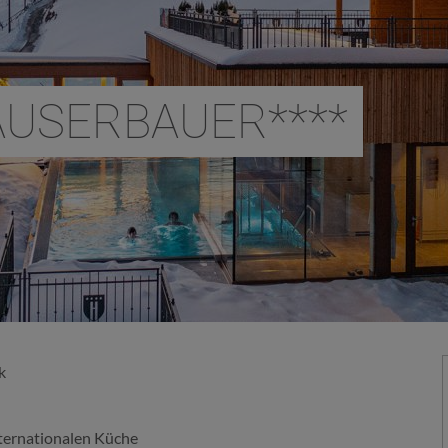
USERBAUER****
k
ternationalen Küche