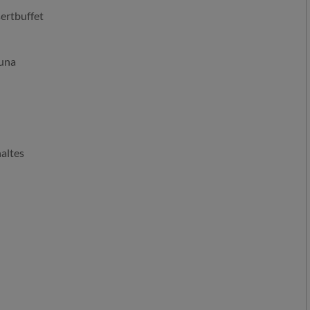
ertbuffet
auna
altes