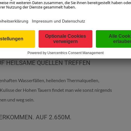
TEINERTAL
F HEILSAME QUELLEN TREFFEN
nhaften Wasserfällen, heilenden Thermalquellen,
ulisse der Hohen Tauern findet man wie sonst nirgends
men und weg sein.
ERKOMMEN. AUF 2.650M.