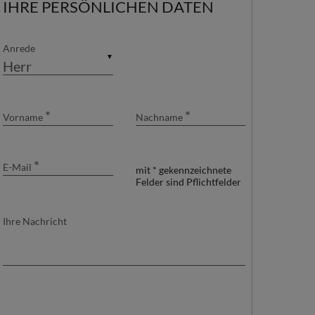
IHRE PERSÖNLICHEN DATEN
24
25
26
27
28
29
30
31
1
2
3
4
5
6
Anrede
▼
*
*
Vorname
Nachname
*
E-Mail
mit * gekennzeichnete
Felder sind Pflichtfelder
Ihre Nachricht