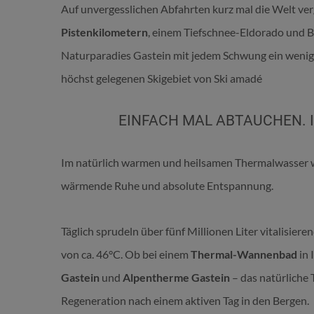
Auf unvergesslichen Abfahrten kurz mal die Welt ve
Pistenkilometern
, einem Tiefschnee-Eldorado und Bl
Naturparadies Gastein mit jedem Schwung ein wenig 
höchst gelegenen Skigebiet von Ski amadé
EINFACH MAL ABTAUCHEN. 
Im natürlich warmen und heilsamen Thermalwasser wir
wärmende Ruhe und absolute Entspannung.
Täglich sprudeln über fünf Millionen Liter vitalisie
von ca. 46°C. Ob bei einem
Thermal-Wannenbad
in 
Gastein
und
Alpentherme Gastein
– das natürliche
Regeneration nach einem aktiven Tag in den Bergen.