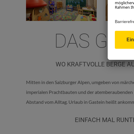
DAS GAS
WO KRAFTVOLLE BERGE AU
Mitten in den Salzburger Alpen, umgeben von märche
imperialen Prachtbauten und der atemberaubenden K
Abstand vom Alltag. Urlaub in Gastein heißt ankom
EINFACH MAL RUNT