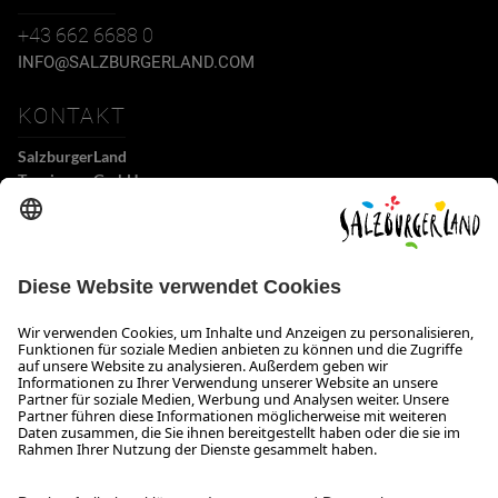
+43 662 6688 0
INFO@SALZBURGERLAND.COM
KONTAKT
SalzburgerLand
Tourismus GmbH
Wiener Bundesstraße 23
5300 Hallwang
+43 662 6688 0
info@salzburgerland.com
ÖFFNUNGSZEITEN
Wir freuen uns auf Ihre Anfrage!
Gerne stehen wir Ihnen von Montag bis Donnerstag von 08:00 bis 17:30 Uhr
und am Freitag von 08:00 bis 17:00 Uhr zur Verfügung.