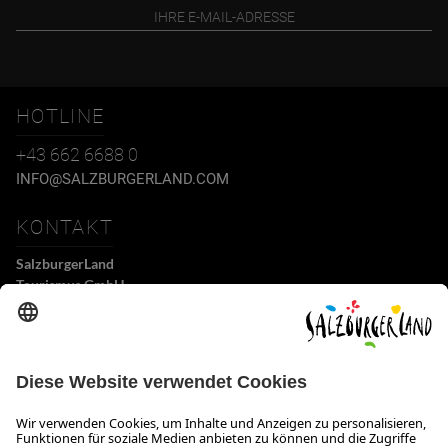
HOTLINE
+43 662 6688 0
INFO@SALZBURGERLAND.COM
KONTAKT
SalzburgerLand
Tourismus GmbH
Wiener Bundesstraße 23
5300 Hallwang
+43 662 6688 0
info@salzburgerland.com
ÖFFNUNGSZEITEN