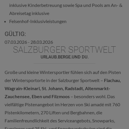
inklusive Kinderbetreuung sowie Spa und Pools am An- &
Abreisetag inklusive
Felsenhof-Inklusivleistungen
GÜLTIG:
07.03.2026 - 28.03.2026
SALZBURGER SPORTWELT
URLAUB.BERGE.UND DU.
Große und kleine Wintersportler fühlen sich auf den Pisten
der Wintersportorte in der Salzburger Sportwelt –
Flachau,
Wagrain-Kleinarl, St. Johann, Radstadt, Altenmarkt-
Zauchensee, Eben und Filzmoos
– besonders wohl. Das
vielfältige Pistenangebot im Herzen von Ski amadé mit 760
Pistenkilometern, 270 Liften und Bergbahnen, die
Familienfreundlichkeit des Serviceangebots, Snowparks,
Funslopes und 25 Ski- und Snowboardschulen sind die