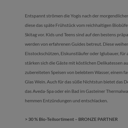
Entspannt strömen die Yogis nach der morgendliche
diese das späte Frühstück vom reichhaltigen Biobüfet
Skitag vor. Kids und Teens sind auf den bestens präp
werden von erfahrenen Guides betreut. Diese weihen
Eisstockschützen, Eiskunstläufer oder Iglubauer, für
stärken sich die Gäste mit köstlichen Delikatessen au
zubereiteten Speisen von belebtem Wasser, einem fas
Glas Wein. Auch für das süße Nichtstun bietet das D
das Aveda-Spa oder ein Bad im Gasteiner Thermalwas
hemmen Entzündungen und entschlacken.
> 30 % Bio-Teilsortiment – BRONZE PARTNER