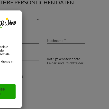
IHRE PERSÖNLICHEN DATEN
24
25
26
27
28
29
30
31
1
2
3
4
5
6
Anrede
▼
*
*
Vorname
Nachname
*
E-Mail
mit * gekennzeichnete
Felder sind Pflichtfelder
Ihre Nachricht