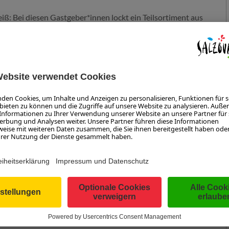
: Bei diesen Gastgeber*innen lockt ein Teilsortiment aus
sen mindestens 30 % heimische Bio-Köstlichkeiten
rd unterstützt vom Bundesministerium für Nachhaltigkeit