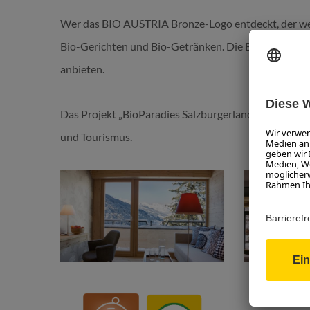
Wer das BIO AUSTRIA Bronze-Logo entdeckt, der weiß
Bio-Gerichten und Bio-Getränken. Die Betriebe müs
anbieten.
Das Projekt „BioParadies Salzburgerland Routen“ wi
und Tourismus.