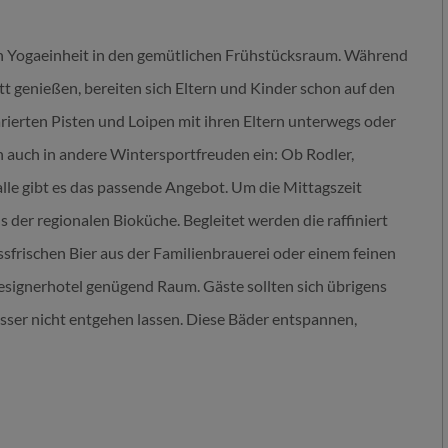
n Yogaeinheit in den gemütlichen Frühstücksraum. Während
t genießen, bereiten sich Eltern und Kinder schon auf den
arierten Pisten und Loipen mit ihren Eltern unterwegs oder
 auch in andere Wintersportfreuden ein: Ob Rodler,
 alle gibt es das passende Angebot. Um die Mittagszeit
s der regionalen Bioküche. Begleitet werden die raffiniert
sfrischen Bier aus der Familienbrauerei oder einem feinen
esignerhotel genügend Raum. Gäste sollten sich übrigens
ser nicht entgehen lassen. Diese Bäder entspannen,