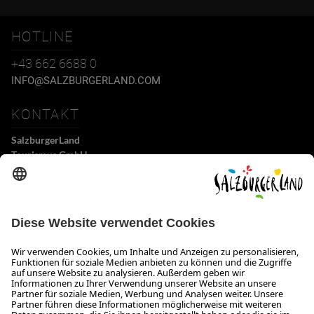
HOTLINE
+43 662 6688 0
INFO@SALZBURGERLAND.COM
KONTAKT
SalzburgerLand
Tourismus GmbH
Wiener Bundesstraße 23
5300 Hallwang
+43 662 6688 0
info@salzburgerland.com
ÖFFNUNGSZEITEN
Wir freuen uns auf Ihre Anfrage!
Gerne stehen wir Ihnen von Montag bis Donnerstag von 08:00 bis 17:30 Uhr