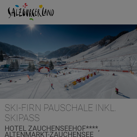
SKI-FIRN PAUSCHALE INKL.
SKIPASS
HOTEL ZAUCHENSEEHOF****,
ALTENMARKT-ZAUCHENSEE