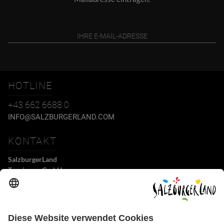
HOTLINE
+43 662 6688 0
INFO@SALZBURGERLAND.COM
KONTAKT
SalzburgerLand
Tourismus GmbH
Wiener Bundesstraße 23
5300 Hallwang
+43 662 6688 0
info@salzburgerland.com