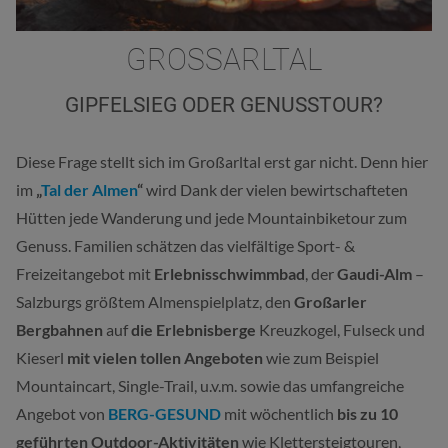
GROSSARLTAL
GIPFELSIEG ODER GENUSSTOUR?
Diese Frage stellt sich im Großarltal erst gar nicht. Denn hier
im
„
Tal der Almen
“
wird Dank der vielen bewirtschafteten
Hütten jede Wanderung und jede Mountainbiketour zum
Genuss. Familien schätzen das vielfältige Sport- &
Freizeitangebot mit
Erlebnisschwimmbad
, der
Gaudi-Alm
–
Salzburgs größtem Almenspielplatz, den
Großarler
Bergbahnen
auf
die
Erlebnisberge
Kreuzkogel, Fulseck und
Kieserl
mit vielen tollen Angeboten
wie zum Beispiel
Mountaincart, Single-Trail, u.v.m. sowie das umfangreiche
Angebot von
BERG-GESUND
mit wöchentlich
bis zu 10
geführten Outdoor-Aktivitäten
wie Klettersteigtouren,