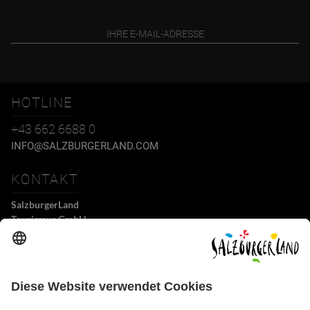
HOTLINE
+43 662 6688 0
INFO@SALZBURGERLAND.COM
KONTAKT
SalzburgerLand
Tourismus GmbH
Wiener Bundesstraße 23
5300 Hallwang
+43 662 6688 0
info@salzburgerland.com