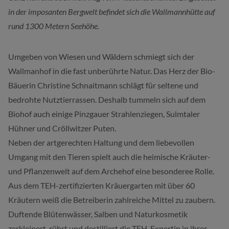
in der imposanten Bergwelt befindet sich die Wallmannhütte auf
rund 1300 Metern Seehöhe.
Umgeben von Wiesen und Wäldern schmiegt sich der
Wallmanhof in die fast unberührte Natur. Das Herz der Bio-
Bäuerin Christine Schnaitmann schlägt für seltene und
bedrohte Nutztierrassen. Deshalb tummeln sich auf dem
Biohof auch einige Pinzgauer Strahlenziegen, Sulmtaler
Hühner und Cröllwitzer Puten.
Neben der artgerechten Haltung und dem liebevollen
Umgang mit den Tieren spielt auch die heimische Kräuter-
und Pflanzenwelt auf dem Archehof eine besonderee Rolle.
Aus dem TEH-zertifizierten Kräuergarten mit über 60
Kräutern weiß die Betreiberin zahlreiche Mittel zu zaubern.
Duftende Blütenwässer, Salben und Naturkosmetik
zerkleinert, rührt und destilliert die TEH-Expertin in ihrer