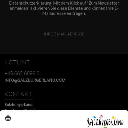
Datenschutzerklärung
. Mit dem Klick auf "Zum Newsletter
anmelden" aktivieren Sie diese Dienste und können Ihre E-
Mailadresse eintragen.
HOTLINE
+43 662 6688 0
INFO@SALZBURGERLAND.COM
KONTAKT
SalzburgerLand
Tourismus GmbH
Wiener Bundesstraße 23
5300 Hallwang