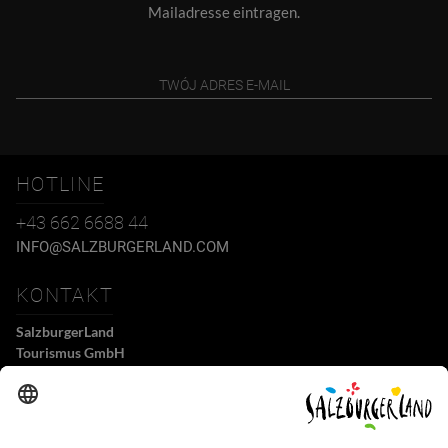
Mailadresse eintragen.
HOTLINE
+43 662 6688 44
INFO@SALZBURGERLAND.COM
KONTAKT
SalzburgerLand
Tourismus GmbH
Wiener Bundesstraße 23
5300 Hallwang
+43 662 6688 44
info@salzburgerland.com