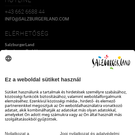
+43 662 6688 44
INFO@SALZBURGERLAND.COM
ELÉRHETŐSÉG
SalzburgerLand
Tourismus GmbH
Wiener Bundesstraße 23
5300 Hallwang
+43 662 6688 44
info@salzburgerland.com
NYITVATARTÁS
Várjuk jelentkezését
Készséggel állunk rendelkezésére hétfőtől csütörtökig 8:00-tól 17:30-ig,
pénteken 8:00-tól 17:00-ig