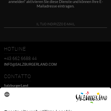
anmelden" aktivieren Sie diese Dienste und können Ihre E-
Mailadresse eintragen.
HOTLINE
+43 662 6688 44
INFO@SALZBURGERLAND.COM
CONTATTO
SalzburgerLand
Tourismus GmbH
Wiener Bundesstraße 23
5300 Hallwang
+43 662 6688 44